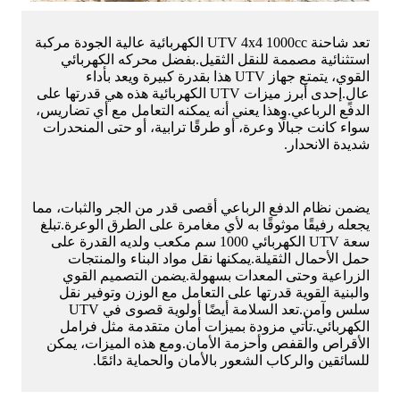
تعد شاحنة UTV 4x4 1000cc الكهربائية عالية الجودة مركبة
استثنائية مصممة للنقل الثقيل.بفضل محركه الكهربائي
القوي، يتمتع جهاز UTV هذا بقدرة كبيرة ويعد بأداء
عالٍ.إحدى أبرز ميزات UTV الكهربائية هذه هي قدرتها على
الدفع الرباعي.وهذا يعني أنه يمكنه التعامل مع أي تضاريس،
سواء كانت جبالًا وعرة، أو طرقًا ترابية، أو حتى المنحدرات
شديدة الانحدار.
يضمن نظام الدفع الرباعي أقصى قدر من الجر والثبات، مما
يجعله رفيقًا موثوقًا به لأي مغامرة على الطرق الوعرة.تبلغ
سعة UTV الكهربائي 1000 سم مكعب ولديه القدرة على
حمل الأحمال الثقيلة.يمكنها نقل مواد البناء والمنتجات
الزراعية وحتى المعدات بسهولة.يضمن التصميم القوي
والبنية القوية قدرتها على التعامل مع الوزن وتوفير نقل
سلس وآمن.تعد السلامة أيضًا أولوية قصوى في UTV
الكهربائي.تأتي مزودة بميزات أمان متقدمة مثل فرامل
الأقراص والقفص وأحزمة الأمان.ومع هذه الميزات، يمكن
للسائقين والركاب الشعور بالأمان والحماية دائمًا.