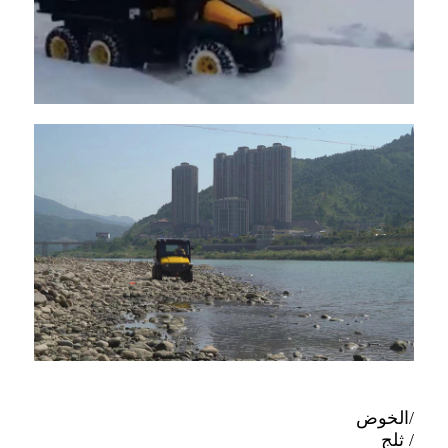
/الخوض
/ ثلج