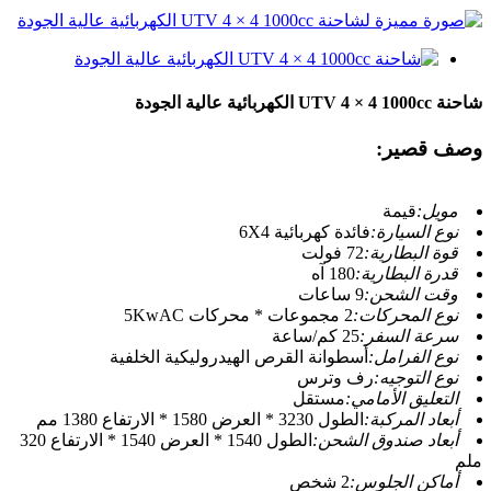
شاحنة UTV 4 × 4 1000cc الكهربائية عالية الجودة
وصف قصير:
مويل:
قيمة
نوع السيارة:
فائدة كهربائية 6X4
قوة البطارية:
72 فولت
قدرة البطارية:
180 آه
وقت الشحن:
9 ساعات
نوع المحركات:
2 مجموعات * محركات 5KwAC
سرعة السفر:
25 كم/ساعة
نوع الفرامل:
أسطوانة القرص الهيدروليكية الخلفية
نوع التوجيه:
رف وترس
التعليق الأمامي:
مستقل
أبعاد المركبة:
الطول 3230 * العرض 1580 * الارتفاع 1380 مم
أبعاد صندوق الشحن:
الطول 1540 * العرض 1540 * الارتفاع 320
ملم
أماكن الجلوس:
2 شخص