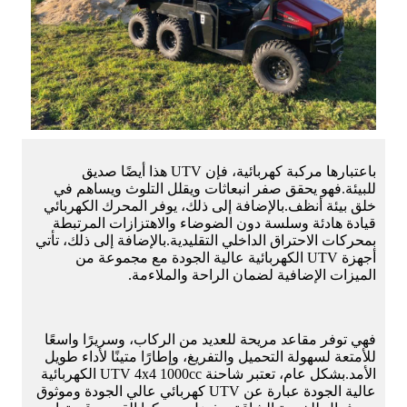
باعتبارها مركبة كهربائية، فإن UTV هذا أيضًا صديق
للبيئة.فهو يحقق صفر انبعاثات ويقلل التلوث ويساهم في
خلق بيئة أنظف.بالإضافة إلى ذلك، يوفر المحرك الكهربائي
قيادة هادئة وسلسة دون الضوضاء والاهتزازات المرتبطة
بمحركات الاحتراق الداخلي التقليدية.بالإضافة إلى ذلك، تأتي
أجهزة UTV الكهربائية عالية الجودة مع مجموعة من
الميزات الإضافية لضمان الراحة والملاءمة.
فهي توفر مقاعد مريحة للعديد من الركاب، وسريرًا واسعًا
للأمتعة لسهولة التحميل والتفريغ، وإطارًا متينًا لأداء طويل
الأمد.بشكل عام، تعتبر شاحنة UTV 4x4 1000cc الكهربائية
عالية الجودة عبارة عن UTV كهربائي عالي الجودة وموثوق