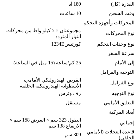
القدرة (كل)
180 آه
وقت الشحن
10 ساعات
المحركات وأجهزة التحكم
مجموعتان × 5 كيلو واط من محركات
نوع المحركات
التيار المتردد
نوع وحدات التحكم
كورتيس1234E
سرعة السفر
إلى الأمام
25 كم/ساعة (15 ميل في الساعة)
التوجيه والفرامل
القرص الهيدروليكي الأمامي،
نوع الفرامل
الأسطوانة الهيدروليكية الخلفية
نوع التوجيه
رف وترس
التعليق الأمامي
مستقل
أبعاد المركبة
الطول 323 سم × العرض 158 سم ×
إجمالي
الارتفاع 138 سم
قاعدة العجلات (الأمامي
309 سم
الخلفي)