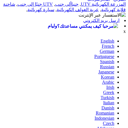
المزرعة الكهربائية UTV
,
جنباألى جنب
,
UTV جنبًا إلى جنب
,
شاحنة
قلابة كهربائية
,
عربة الغولف الكهربائية
,
سيارة كهربائية
,
ارسل بريد الكتروني
وليام
x
English
French
German
Portuguese
Spanish
Russian
Japanese
Korean
Arabic
Irish
Greek
Turkish
Italian
Danish
Romanian
Indonesian
Czech