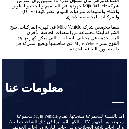
الصناعة.برأس مال مسجل قدره 10 ملايين يوان، تكرس
شركة Mijie Vehicle جهودها في التصميم والبحث والتطوير
والإنتاج والمبيعات لمركبات المهام الكهربائية (UTVs)
والمركبات المخصصة الأخرى.
بينما تتخصص شركة Mijie Vehicle في كهربة المركبات، تنتج
الشركة أيضًا مجموعة من المعدات الخاصة الأخرى
المستخدمة في مختلف الصناعات التي يمكن كهربتها.هذا
التنوع يميز Mijie Vehicle عن منافسيها ويضع الشركة في
طليعة ثورة الطاقة الجديدة.
معلومات عنا
أما بالنسبة لمجموعة منتجاتها، تقدم Mijie Vehicle مجموعة
متنوعة من أجهزة UTV الكهربائية، بما في ذلك الشاحنات القلابة
والدراجات ثلاثية العجلات والدراجات النارية ودراجات الجولف