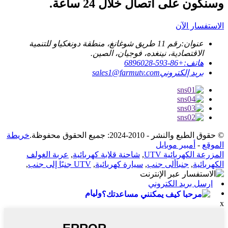
وسنكون على اتصال خلال 24 ساعة.
الاستفسار الآن
عنوان:
رقم 11 طريق شوغانغ، منطقة دونغكياو للتنمية
الاقتصادية، نينغده، فوجيان، الصين.
هاتف:
+86-593-6896028
بريد إلكتروني
sales1@farmutv.com
© حقوق الطبع والنشر - 2010-2024: جميع الحقوق محفوظة.
خريطة
الموقع
-
أمبير موبايل
المزرعة الكهربائية UTV
,
شاحنة قلابة كهربائية
,
عربة الغولف
الكهربائية
,
جنباألى جنب
,
سيارة كهربائية
,
UTV جنبًا إلى جنب
,
ارسل بريد الكتروني
وليام
x