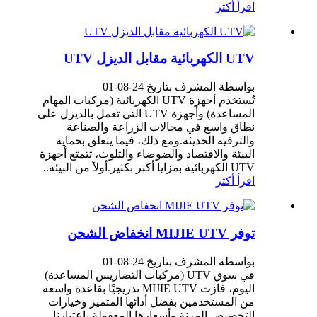
اقرأ أكثر
UTV الكهربائية مقابل الديزل UTV
بواسطة المشرف بتاريخ 24-08-01
تُستخدم أجهزة UTV الكهربائية (مركبات المهام
المساعدة) وأجهزة UTV التي تعمل بالديزل على
نطاق واسع في مجالات الزراعة والصناعة
والترفيه الحديثة.ومع ذلك، فيما يتعلق بحماية
البيئة والاقتصاد والضوضاء والتلوث، تتمتع أجهزة
UTV الكهربائية بمزايا أكبر بكثير.أولاً من البيئة..
اقرأ أكثر
توفر MIJIE UTV انخفاض الشحن
بواسطة المشرف بتاريخ 24-08-01
في سوق UTV (مركبات التضاريس المساعدة)
اليوم، فازت MIJIE UTV تدريجيًا بقاعدة واسعة
من المستخدمين بفضل أدائها المتميز وخيارات
التخصيص المرنة وأسعارها المعقولة.باعتبارنا