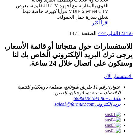
القوي.بالمقارنة مع أجهزة UTV التقليدية، يعرض
MIJIE 6-wheel UTV مزايا كبيرة، خاصة فيما
يتعلق بقدرة حمل الحمولة...
اقرأ أكثر
6
5
4
3
2
1
التالي >
>>
الصفحة 1 / 13
للاستفسارات حول منتجاتنا أو قائمة الأسعار،
يرجى ترك البريد الإلكتروني الخاص بك لنا
وسنكون على اتصال خلال 24 ساعة.
الاستفسار الآن
عنوان:
رقم 11 طريق شوغانغ، منطقة دونغكياو للتنمية
الاقتصادية، نينغده، فوجيان، الصين.
هاتف:
+86-593-6896028
بريد إلكتروني
sales1@farmutv.com