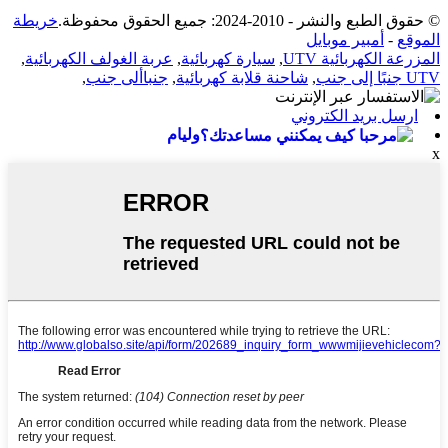
© حقوق الطبع والنشر - 2010-2024: جميع الحقوق محفوظة.
خريطة
الموقع
-
أمبير موبايل
المزرعة الكهربائية UTV
,
سيارة كهربائية
,
عربة الغولف الكهربائية
,
UTV جنبًا إلى جنب
,
شاحنة قلابة كهربائية
,
جنباألى جنب
,
ارسل بريد الكتروني
وليام
x