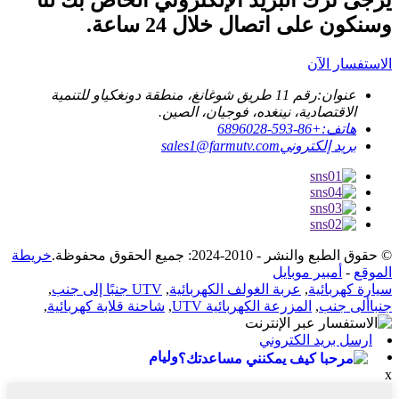
يرجى ترك البريد الإلكتروني الخاص بك لنا
وسنكون على اتصال خلال 24 ساعة.
الاستفسار الآن
عنوان:
رقم 11 طريق شوغانغ، منطقة دونغكياو للتنمية
الاقتصادية، نينغده، فوجيان، الصين.
هاتف:
+86-593-6896028
بريد إلكتروني
sales1@farmutv.com
© حقوق الطبع والنشر - 2010-2024: جميع الحقوق محفوظة.
خريطة
الموقع
-
أمبير موبايل
سيارة كهربائية
,
عربة الغولف الكهربائية
,
UTV جنبًا إلى جنب
,
جنباألى جنب
,
المزرعة الكهربائية UTV
,
شاحنة قلابة كهربائية
,
ارسل بريد الكتروني
وليام
x