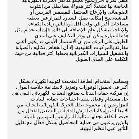
النقي بمزايا أخرى.تتيح مجموعة نقل الحركة الكهربائية
الخاصة بها تشغيلًا أكثر هدوءًا، مما يقلل من التلوث
الضوضائي والإزعاج المحتمل للمقيمين القريبين أو
الماشية.تتيح إمكانية تنقل السيارة للمزارعين تغطية
مساحات أكبر في وقت أقل، وبالتالي زيادة الكفاءة
والإنتاجية بشكل عام.بالإضافة إلى ذلك، فإن استخدام مثل
هذه السيارة يمكن أن يوفر التكاليف على المدى
الطويل.على الرغم من أن الاستثمار الأولي قد يكون أعلى
مقارنة بالمركبات التقليدية، إلا أن انخفاض تكاليف الصيانة
والتشغيل للسيارات الكهربائية يجعلها أكثر فعالية من حيث
التكلفة على المدى الطويل.
ويساهم استخدام الطاقة المتجددة لتوليد الكهرباء بشكل
أكبر في تحقيق الوفورات وتعزيز الاستدامة.خلاصة القول،
إن مركبة حماية النباتات بمدفع الضباب الكهربائي النقي هي
حل مستدام وفعال لتلبية احتياجات حماية النباتات
للمزارعين.إن مجموعة نقل الحركة الكهربائية الخالية من
الانبعاثات وإمكانيات الرش الدقيقة والتشغيل الفعال من
حيث التكلفة تجعلها مثالية للمزارعين المهتمين بالبيئة
والذين يرغبون في حماية المحاصيل بشكل فعال مع تقليل
التأثير على النظم البيئية.