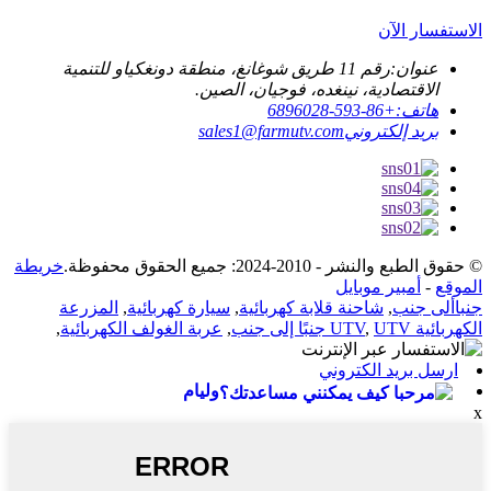
الاستفسار الآن
عنوان:
رقم 11 طريق شوغانغ، منطقة دونغكياو للتنمية
الاقتصادية، نينغده، فوجيان، الصين.
هاتف:
+86-593-6896028
بريد إلكتروني
sales1@farmutv.com
© حقوق الطبع والنشر - 2010-2024: جميع الحقوق محفوظة.
خريطة
الموقع
-
أمبير موبايل
جنباألى جنب
,
شاحنة قلابة كهربائية
,
سيارة كهربائية
,
المزرعة
الكهربائية UTV
UTV جنبًا إلى جنب
,
,
عربة الغولف الكهربائية
,
ارسل بريد الكتروني
وليام
x