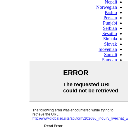
Nepali
Norwegian
Pashto
Persian
Punjabi
Serbian
Sesotho
Sinhala
Slovak
Slovenian
Somali
Samoan
Scots Gaelic
Shona
Sindhi
Sundanese
Swahili
Tajik
Tamil
Telugu
Thai
Ukrainian
Urdu
Uzbek
Vietnamese