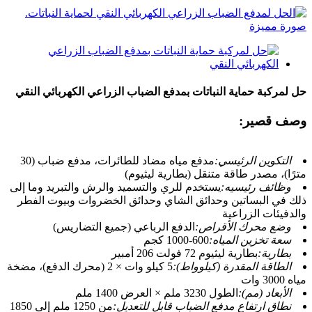
حل لمركبة حماية النباتات بمدفع الضباب الزراعي الكهربائي النقي
وصف قصير:
التكوين الرئيسي:
مدفع مياه مضاد للطائرات، مدفع ضباب (30
مترًا)، مصدر طاقة متنقل (بطارية ليثيوم)
وظائف رئيسيه:
يستخدم للري والتسميد والرش والتبريد وما إلى
ذلك في البساتين وحدائق الشاي وحدائق الخضروات وبيوت الفطر
والدفيئات الزراعية
وضع محرك الأقراص:
الدفع الرباعي (جميع التضاريس)
سعة تخزين المياه:
600-1000 كجم
بطارية:
بطارية ليثيوم 72 فولت 206 أمبير
الطاقة المقدرة (كيلوواط):
5 كيلو وات × 2 (محرك الدفع)، مضخة
مياه 3000 وات
الأبعاد (مم):
الطول 3230 ملم × العرض 1400 ملم
نطاق ارتفاع مدفع الضباب قابل للتعديل:
من 1250 ملم إلى 1850