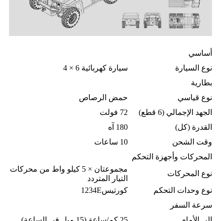
أساسي
نوع السيارة
سيارة كهربائية 6 × 4
بطارية
نوع قياسي
حمض الرصاص
الجهد الإجمالي (6 قطع)
72 فولت
القدرة (كل)
180 آه
وقت الشحن
10 ساعات
المحركات وأجهزة التحكم
مجموعتان × 5 كيلو واط من محركات
نوع المحركات
التيار المتردد
نوع وحدات التحكم
كورتيس1234E
سرعة السفر
إلى الأمام
25 كم/ساعة (15 ميل في الساعة)